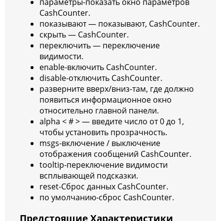
параметры-показать окно параметров
CashCounter.
показывают — показывают, CashCounter.
скрыть — CashCounter.
переключить — переключение
видимости.
enable-включить CashCounter.
disable-отключить CashCounter.
разверните вверх/вниз-там, где должно
появиться информационное окно
относительно главной панели.
alpha < # > — введите число от 0 до 1,
чтобы установить прозрачность.
msgs-включение / выключение
отображения сообщений CashCounter.
tooltip-переключение видимости
всплывающей подсказки.
reset-Сброс данных CashCounter.
по умолчанию-сброс CashCounter.
Предстоящие Характеристики