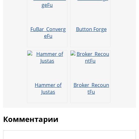
n
a
m
o
p
u
k
ss
o
p
ni
k
FuBar_Converg
Button Forge
ki
eFu
Hammer of
Broker_Recoun
Justas
tFu
Комментарии