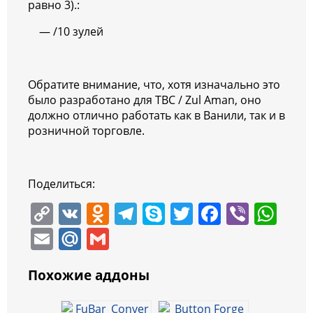
равно 3).:
— /10 зулей
Обратите внимание, что, хотя изначально это
было разработано для TBC / Zul Aman, оно
должно отлично работать как в Ванили, так и в
розничной торговле.
Поделиться:
C
V
O
T
S
T
F
Vi
W
o
K
d
el
k
w
a
b
h
E
M
G
p
n
e
y
itt
c
er
at
m
ai
m
y
o
gr
p
er
e
s
Похожие аддоны
ai
l.
ai
Li
kl
a
e
b
A
l
R
l