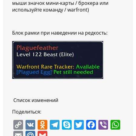
мыши значок мини-карты / брокера или
используйте команду / warfront)
Блок рамки при наведении на редкость:
Список изменений
Поделиться:
C
V
O
T
S
T
F
Vi
W
o
K
d
el
k
w
a
b
h
E
M
G