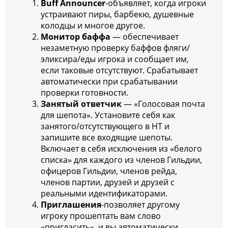
Buff Announcer
-объявляет, когда игроки
устраивают пиры, барбекю, душевные
колодцы и многое другое.
Монитор баффа
— обеспечивает
незаметную проверку баффов фляги/
эликсира/еды игрока и сообщает им,
если таковые отсутствуют. Срабатывает
автоматически при срабатывании
проверки готовности.
Занятый ответчик
— «Голосовая почта
для шепота». Установите себя как
занятого/отсутствующего в HT и
запишите все входящие шепоты.
Включает в себя исключения из «белого
списка» для каждого из членов Гильдии,
офицеров Гильдии, членов рейда,
членов партии, друзей и друзей с
реальными идентификаторами.
Приглашения
-позволяет другому
игроку прошептать вам слово
«пригласить», и вы автоматически