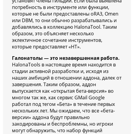
установят члены гильдии. Если была выявлена
потребность в инструменте или функции,
которые не были предоставлены oRA3, Omen
или DBM, то они обычно разрабатывались и
добавлялись в коллекцию HalonaTool. Таким
образом, это объясняет несколько
эклектичное сочетание инструментов,
которые предоставляет «HT».
Галонатолы — это незавершенная работа.
HalonaTools в настоящее время находится в
стадии активной разработки и, исходя из
наших амбиций в отношении аддона, далек от
завершения. Таким образом, аддон
выпускается как «открытая бета-версия» во
многом так же, как сервис GMail Google
работал под тегом «Бета» в течение первых
нескольких лет. Мы ожидаем, что все «бета-
версии» аддона будут правильно
закодированы и беспроблемны, но игроки
могут обнаружить, что набор функций