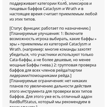
поддерживает категории Колб, эликсиров и
пищевых баффов Cataclysm и Wrath и в
настоящее время считает приемлемым любой
из этих типов.
[Статус функции: работает по назначению.]
[Планируемые улучшения: 1: Включите
возможность игрока выбирать, какие баффы »
эры » приемлемы из категорий Cataclysm и
Wrath. (например: многие команды захотят
убедиться, что участники используют только
Cata-баффы, а не более дешевые, но менее
мощные Баффы гнева.) 2: групповая проверка
баффов для всех членов рейда/партии
лидерами/помощниками рейда.]
[Планируемые ограничения: нет никаких
планов по увеличению дальности действия
этого инструмента для проверки всех типов
баффов. Для этого уже есть отличный аддон
RaidBuffStatus, который мы рекомендуем в