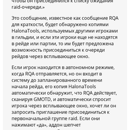
чтобы он присоединился к списку ожидания
raid-очереди.»
Это сообщение, известное как сообщение RQA
для краткости, будет обнаружено копиями
HalonaTools, используемых другими игроками
в гильдии, и если эти игроки еще не находятся
в рейде или партии, то им будет предложена
возможность присоединиться к очереди
рейдов через всплывающее окно.
Если игрок находится в автономном режиме,
когда RQA отправляется, но он входит в
систему до запланированного времени
начала рейда, его копия HalonaTools
автоматически обнаружит, что RQA действует,
сканируя GMOTD, и автоматически спросит
игрока через всплывающее окно, хочет ли он
запросить приглашение присоединиться к
первоначальной группе raid. Если они
нажимают «да», аддон шепчет