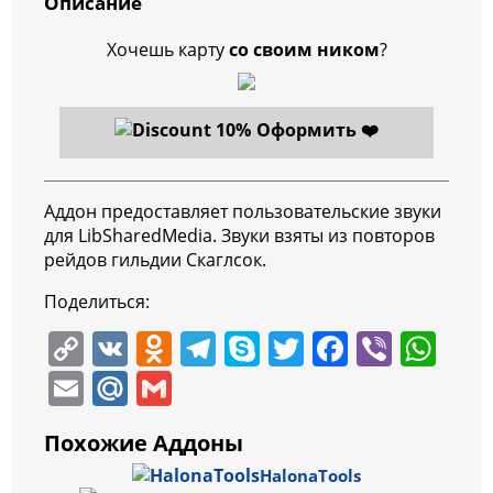
Описание
Хочешь карту
со своим ником
?
Оформить ❤️
Аддон предоставляет пользовательские звуки
для LibSharedMedia. Звуки взяты из повторов
рейдов гильдии Скаглсок.
Поделиться:
C
V
O
T
S
T
F
Vi
W
o
K
d
el
k
w
a
b
h
E
M
G
p
n
e
y
itt
c
er
at
m
ai
m
Похожие Аддоны
y
o
gr
p
er
e
s
ai
l.
ai
HalonaTools
Li
kl
a
e
b
A