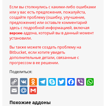
Если вы столкнулись с какими-либо ошибками
или у вас есть предложения, пожалуйста,
создайте проблему (ошибку, улучшение,
предложение) или оставьте комментарий
здесь с подробной информацией, включая
аддона, который вы в данный момент
версию
установили.
Вы также можете создать проблему на
Bitbucket, если хотите увидеть
дополнительные детали, связанные с
прогрессом в ее решении.
Поделиться:
C
V
O
T
S
T
F
Vi
W
o
K
d
el
k
w
a
b
h
E
M
G
p
n
e
y
itt
c
er
at
m
ai
m
y
o
gr
p
er
e
s
Похожие аддоны
ai
l.
ai