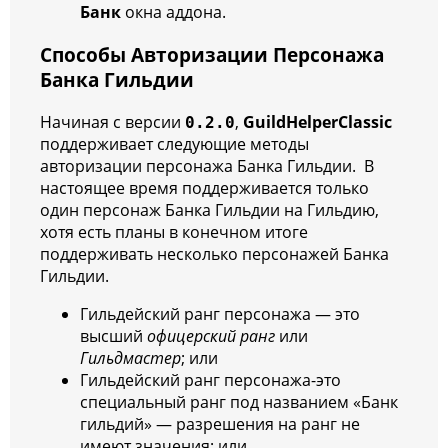
Банк
окна аддона.
Способы Авторизации Персонажа
Банка Гильдии
Начиная с версии
,
GuildHelperClassic
0.2.0
поддерживает следующие методы
авторизации персонажа Банка Гильдии. В
настоящее время поддерживается только
один персонаж Банка Гильдии на Гильдию,
хотя есть планы в конечном итоге
поддерживать несколько персонажей Банка
Гильдии.
Гильдейский ранг персонажа — это
высший
офицерский ранг
или
Гильдмастер
; или
Гильдейский ранг персонажа-это
специальный ранг под названием «Банк
гильдий» — разрешения на ранг не
имеют значения; или