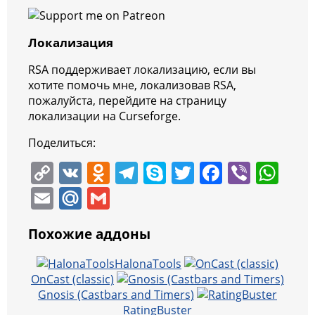
Локализация
RSA поддерживает локализацию, если вы
хотите помочь мне, локализовав RSA,
пожалуйста, перейдите на страницу
локализации на Curseforge.
Поделиться:
C
V
O
T
S
T
F
Vi
W
o
K
d
el
k
w
a
b
h
E
M
G
p
n
e
y
itt
c
er
at
m
ai
m
y
o
gr
p
er
e
s
Похожие аддоны
ai
l.
ai
Li
kl
a
e
b
A
l
R
l
HalonaTools
n
a
m
o
p
OnCast (classic)
u
Gnosis (Castbars and Timers)
k
ss
o
p
RatingBuster