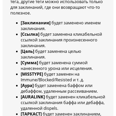
тега, другие теги можно использовать только
для заклинаний, где они возвращают что-то
полезное.
[Заклинание]
будет заменено именем
заклинания.
[Ссылка]
будет заменена кликабельной
ссылкой заклинания произнесенного
заклинания.
[Цель]
будет заменена целью
заклинания.
[Сумма]
будет заменена суммой
нанесенного урона или исцеления.
[MISSTYPE]
будет заменен на
Immune/Blocked/Resisted и т. д.
[Аура]
будет заменена баффом или
дебаффом, удаленным рассеиванием.
[AURALINK]
будет заменен кликабельной
ссылкой заклинания баффа или дебаффа,
удаленной dispels.
[ТАРКАСТ]
будет заменен заклинанием,