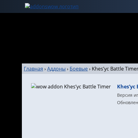
Главная
›
Аддоны
›
Боевые
›
Khes’yc Battle Time
Khes’yc 
Версия иг
Обновлено