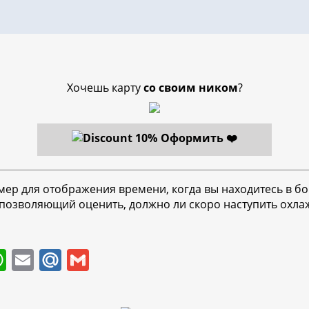
Хочешь карту
со своим ником
?
Оформить ❤️
ер для отображения времени, когда вы находитесь в бою
 позволяющий оценить, должно ли скоро наступить охла
W
E
M
G
h
m
ai
m
at
ai
l.
ai