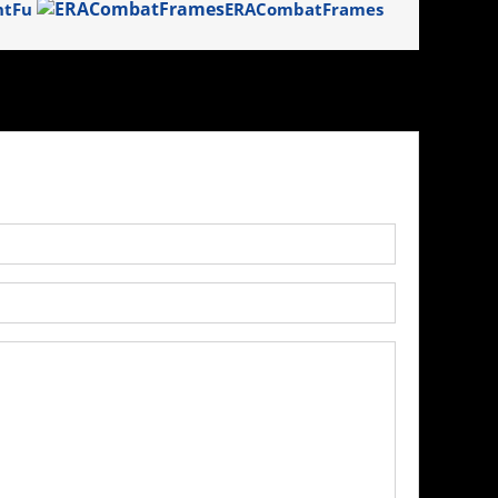
ntFu
ERACombatFrames