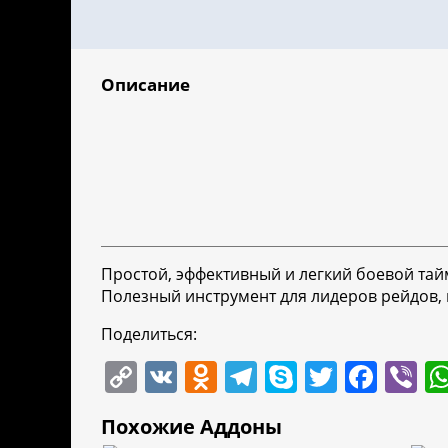
Описание
Простой, эффективный и легкий боевой тайм
Полезный инструмент для лидеров рейдов,
Поделиться:
C
V
O
T
S
T
F
Vi
o
K
d
el
k
w
a
b
Похожие Аддоны
p
n
e
y
itt
c
er