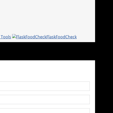
d Tools
FlaskFoodCheck