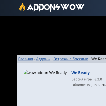
Главная
›
Аддоны
›
Встречи с боссами
›
We Rea
We Ready
Версия игры: 8.3.0
Обновлено: Jun 6, 20