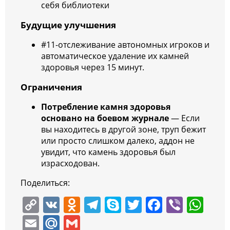
себя библиотеки
Будущие улучшения
#11-отслеживание автономных игроков и
автоматическое удаление их камней
здоровья через 15 минут.
Ограничения
Потребление камня здоровья
основано на боевом журнале
— Если
вы находитесь в другой зоне, труп бежит
или просто слишком далеко, аддон не
увидит, что камень здоровья был
израсходован.
Поделиться:
C
V
O
T
S
T
F
Vi
W
o
K
d
el
k
w
a
b
h
E
M
G