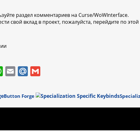
льзуйте раздел комментариев на Curse/WoWInterface.
сти свой вклад в проект, пожалуйста, перейдите по этой 
зии
W
E
M
G
h
m
ai
m
at
ai
l.
ai
Button Forge
Speciali
s
l
R
l
A
u
p
p