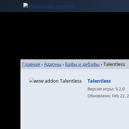
Главная
›
Аддоны
›
Бафы и дебафы
›
Talentless
Talentless
Версия игры: 9.2.0
Обновлено: Feb 22, 