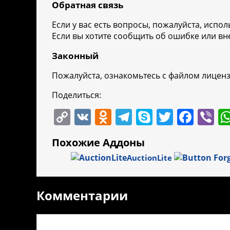
Обратная связь
Если у вас есть вопросы, пожалуйста, испо
Если вы хотите сообщить об ошибке или вне
Законный
Пожалуйста, ознакомьтесь с файлом лицен
Поделиться:
C
V
O
T
S
T
F
Vi
o
K
d
el
k
w
a
b
Похожие Аддоны
p
n
e
y
itt
c
er
AuctionLite
y
o
gr
p
er
e
Li
kl
a
e
b
Комментарии
n
a
m
o
k
ss
o