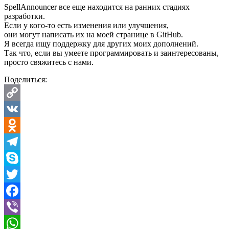
SpellAnnouncer все еще находится на ранних стадиях
разработки.
Если у кого-то есть изменения или улучшения,
они могут написать их на моей странице в GitHub.
Я всегда ищу поддержку для других моих дополнений.
Так что, если вы умеете программировать и заинтересованы,
просто свяжитесь с нами.
Поделиться:
Copy
Link
VK
Odnoklassniki
Telegram
Skype
Twitter
Facebook
Viber