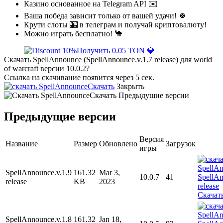
Казино основанное на Telegram API ✉️
Ваша победа зависит только от вашей удачи! 🍀
Крути слоты 🎰 в телеграм и получай криптовалюту!
Можно играть бесплатно! 🐪
Получить 0.05 TON 💎
Скачать SpellAnnounce (SpellAnnounce.v.1.7 release) для world
of warcraft версии 10.0.2?
Ссылка на скачивание появится через 5 сек.
Скачать
Закрыть
Скачать
Предыдущие версии
Предыдущие версии
Версия
Название
Размер
Обновлено
Загрузок
игры
SpellAnnounce.v.1.9
161.32
Mar 3,
10.0.7
41
release
KB
2023
Скачат
SpellAnnounce.v.1.8
161.32
Jan 18,