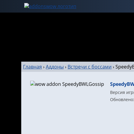
Главная
›
Аддоны
›
Встречи с боссами
›
Speedy
SpeedyBW
Версия игры
Обновлено: 