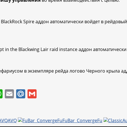
вишу управления
во время взаимодействия с целью.
lackRock Spire аддон автоматически войдет в рейдовый 
t in the Blackwing Lair raid instance аддон автоматически
фариусом в экземпляре рейда логово Черного крыла адд
W
E
M
G
h
m
ai
m
at
ai
l.
ai
s
l
R
l
AVQ
FuBar_ConvergeFu