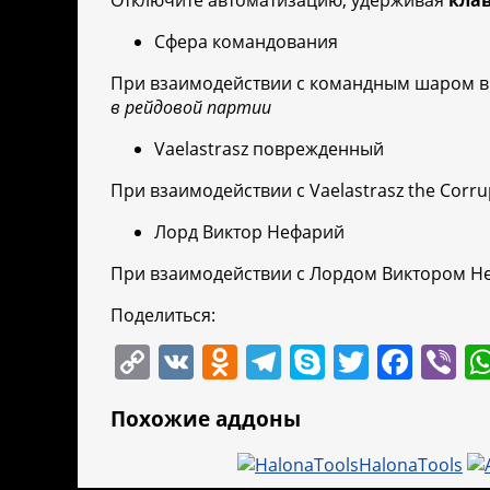
Отключите автоматизацию, удерживая
кла
Сфера командования
При взаимодействии с командным шаром в B
в рейдовой партии
Vaelastrasz поврежденный
При взаимодействии с Vaelastrasz the Corrup
Лорд Виктор Нефарий
При взаимодействии с Лордом Виктором Не
Поделиться:
C
V
O
T
S
T
F
Vi
o
K
d
el
k
w
a
b
Похожие аддоны
p
n
e
y
itt
c
er
y
o
gr
p
er
e
HalonaTools