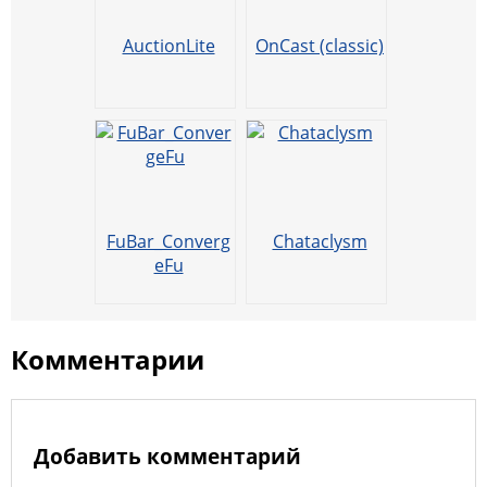
p
R
l
u
AuctionLite
OnCast (classic)
FuBar_Converg
Chataclysm
eFu
Комментарии
Добавить комментарий