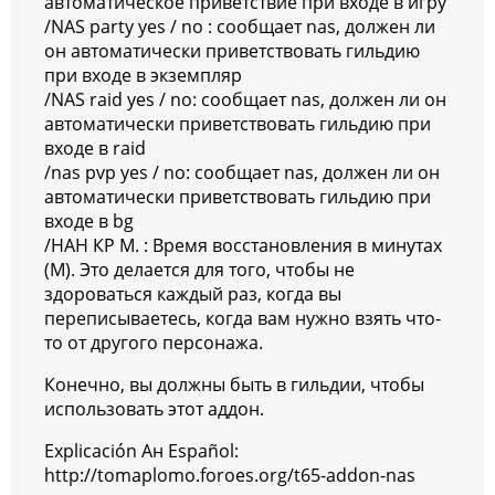
автоматическое приветствие при входе в игру
/NAS party yes / no : сообщает nas, должен ли
он автоматически приветствовать гильдию
при входе в экземпляр
/NAS raid yes / no: сообщает nas, должен ли он
автоматически приветствовать гильдию при
входе в raid
/nas pvp yes / no: сообщает nas, должен ли он
автоматически приветствовать гильдию при
входе в bg
/НАН КР М. : Время восстановления в минутах
(M). Это делается для того, чтобы не
здороваться каждый раз, когда вы
переписываетесь, когда вам нужно взять что-
то от другого персонажа.
Конечно, вы должны быть в гильдии, чтобы
использовать этот аддон.
Explicación Ан Español:
http://tomaplomo.foroes.org/t65-addon-nas