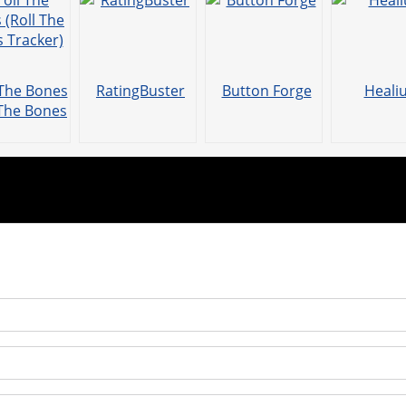
A
u
p
p
 The Bones
RatingBuster
Button Forge
Heali
 The Bones
racker)