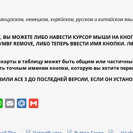
ранцузском, немецком, корейском, русском и китайском я
 ВЫ МОЖЕТЕ ЛИБО НАВЕСТИ КУРСОР МЫШИ НА КНОП
BF REMOVE, ЛИБО ТЕПЕРЬ ВВЕСТИ ИМЯ КНОПКИ. /МБ
карты в таблицу может быть общим или частичны
ть точным именем кнопки, которую вы хотите перео
ВИЛИ ACE 3 ДО ПОСЛЕДНЕЙ ВЕРСИИ, ЕСЛИ ОН УСТА
W
E
M
G
h
m
ai
m
at
ai
l.
ai
s
l
R
l