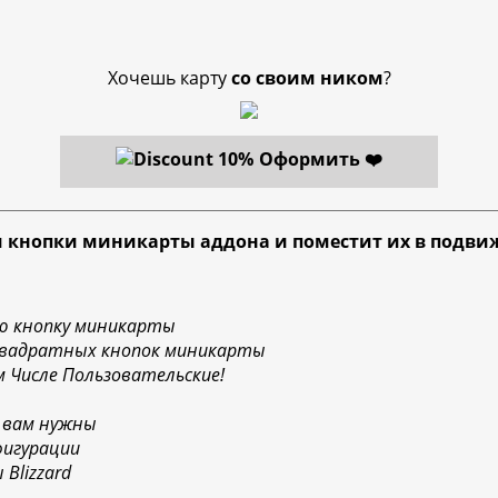
Хочешь карту
со своим ником
?
Оформить ❤️
и кнопки миникарты аддона и поместит их в подви
ю кнопку миникарты
квадратных кнопок миникарты
 Числе Пользовательские!
 вам нужны
фигурации
Blizzard