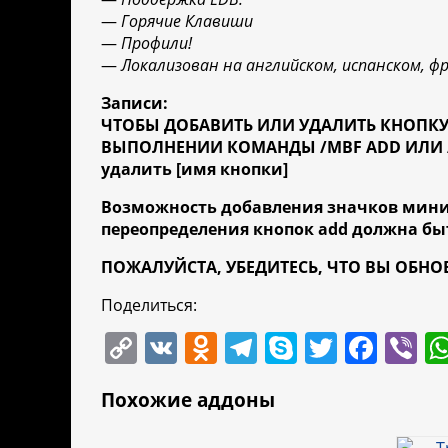
—
Горячие Клавиши
—
Профили!
—
Локализован на английском, испанском, ф
Записи:
ЧТОБЫ ДОБАВИТЬ ИЛИ УДАЛИТЬ КНОПКУ,
ВЫПОЛНЕНИИ КОМАНДЫ /MBF ADD ИЛИ /M
удалить [имя кнопки]
Возможность добавления значков мини
переопределения кнопок add должна бы
ПОЖАЛУЙСТА, УБЕДИТЕСЬ, ЧТО ВЫ ОБНО
Поделиться:
C
V
O
T
S
T
F
Vi
o
K
d
el
k
w
a
b
Похожие аддоны
p
n
e
y
itt
c
er
y
o
gr
p
er
e