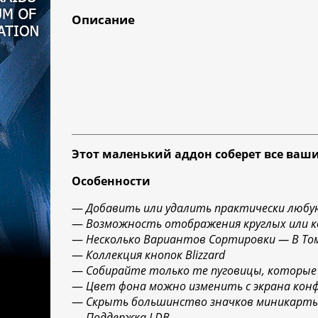
Описание
Этот маленький аддон соберет все ваш
Особенности
—
Добавить или удалить практически любу
—
Возможность отображения круглых или 
—
Несколько Вариантов Сортировки — В Том
—
Коллекция кнопок Blizzard
—
Собирайте только те пуговицы, которые
—
Цвет фона можно изменить с экрана кон
—
Скрыть большинство значков миникарты 
—
Поддержка LDB.