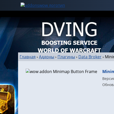
Главная
›
Аддоны
›
Плагины
›
Data Broker
›
Mini
Mini
Версия
Обновл