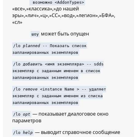
возможно <AddonTypes>
«все»,»классика»,»до нашей
эры»,»лич»,»ц»,»СС»,»вод»,»легион»,»БФА»,
«сл»
может быть опущен
шоу
/lo
planned
-- Показать список
запланированных экземпляров
/lo
добавить
<имя экземпляра> -- sdds
экземпляр с заданным именем в список
запланированных экземпляров
/lo
remove
<instance Name > -- удаляет
экземпляр с заданным именем из списка
запланированных экземпляров
— показывает диалоговое окно
/lo
opt
параметров
— выводит справочное сообщение
/lo
help