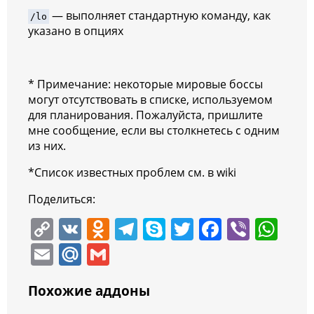
— выполняет стандартную команду, как
/lo
указано в опциях
* Примечание: некоторые мировые боссы
могут отсутствовать в списке, используемом
для планирования. Пожалуйста, пришлите
мне сообщение, если вы столкнетесь с одним
из них.
*Список известных проблем см. в wiki
Поделиться:
C
V
O
T
S
T
F
Vi
W
o
K
d
el
k
w
a
b
h
E
M
G
p
n
e
y
itt
c
er
at
m
ai
m
y
o
gr
p
er
e
s
Похожие аддоны
ai
l.
ai