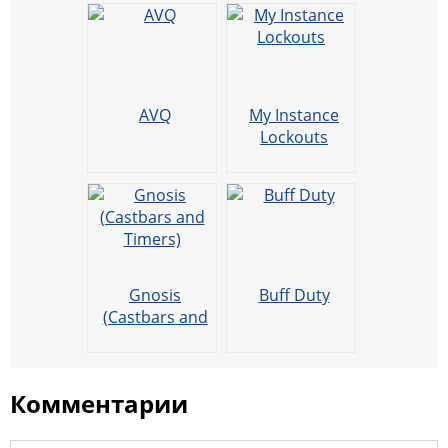
Li
kl
a
e
b
A
l
R
l
n
a
m
o
p
u
k
ss
o
p
ni
k
AVQ
My Instance
ki
Lockouts
Gnosis
Buff Duty
(Castbars and
Timers)
Комментарии