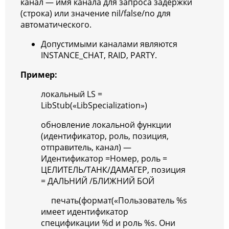
канал — имя канала для запроса задержки
(строка) или значение nil/false/no для
автоматического.
Допустимыми каналами являются
INSTANCE_CHAT, RAID, PARTY.
Пример:
локальный
LS
=
LibStub
(
«LibSpecialization»
)
обновление
локальной
функции
(
идентификатор, роль, позиция
,
отправитель
,
канал
) —
Идентификатор =Номер, роль =
ЦЕЛИТЕЛЬ/ТАНК/ДАМАГЕР, позиция
= ДАЛЬНИЙ /БЛИЖНИЙ БОЙ
печать
(
формат
(
«Пользователь %s
имеет идентификатор
спецификации %d и роль %s. Они