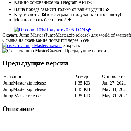
Казино основанное на Telegram API ✉️
Ваша победа зависит только от вашей удачи! 🍀
Крути слоты 🎰 в телеграм и получай криптовалюту!
Можно играть бесплатно! 🐪
Получить 0.05 TON 💎
Скачать Jump Master (JumpMaster.zip release) для world of warcraf
Ссылка на скачивание появится через 5 сек.
Скачать
Закрыть
Скачать
Предыдущие версии
Предыдущие версии
Название
Размер
Обновлено
JumpMaster.zip release
1.35 KB
Jun 27, 2021
JumpMaster.zip release
1.35 KB
May 31, 2021
Jump Master release
1.35 KB
May 31, 2021
Описание