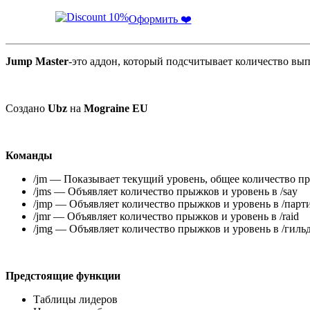
Оформить ❤️
Jump Master
-это аддон, который подсчитывает количество вы
Создано
Ubz
на
Mograine EU
Команды
/jm — Показывает текущий уровень, общее количество п
/jms — Объявляет количество прыжков и уровень в /say
/jmp — Объявляет количество прыжков и уровень в /парт
/jmr — Объявляет количество прыжков и уровень в /raid
/jmg — Объявляет количество прыжков и уровень в /гиль
Предстоящие функции
Таблицы лидеров