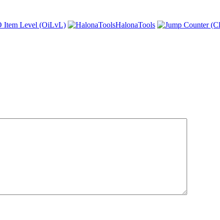
 Item Level (OiLvL)
HalonaTools