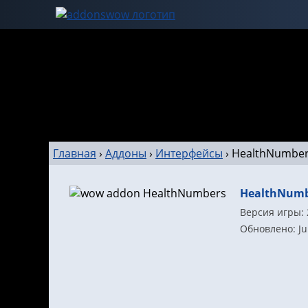
Главная
›
Аддоны
›
Интерфейсы
›
HealthNumbe
HealthNumb
Версия игры: 
Обновлено: Ju