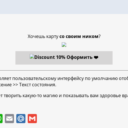
Хочешь карту
со своим ником
?
Оформить ❤️
оляет пользовательскому интерфейсу по умолчанию ото
ение >> Текст состояния.
ет творить какую-то магию и показывать вам здоровье в
W
E
M
G
h
m
ai
m