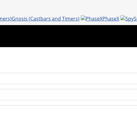
at
ai
l.
ai
s
l
R
l
Gnosis (Castbars and Timers)
PhaseX
S
A
u
p
p