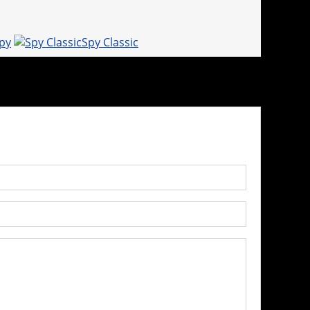
py
Spy Classic