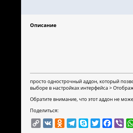
Описание
просто однострочный аддон, который позв
выборе в настройках интерфейса > Отображ
Обратите внимание, что этот аддон не мож
Поделиться:
C
V
O
T
S
T
F
Vi
o
K
d
el
k
w
a
b