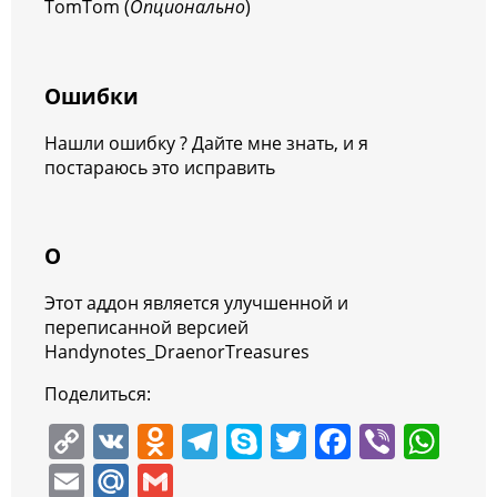
TomTom (
Опционально
)
Ошибки
Нашли ошибку ? Дайте мне знать, и я
постараюсь это исправить
О
Этот аддон является улучшенной и
переписанной версией
Handynotes_DraenorTreasures
Поделиться:
C
V
O
T
S
T
F
Vi
W
o
K
d
el
k
w
a
b
h
E
M
G