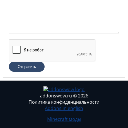
Отправить
addonswow.ru © 2026
Политика конфиденциальности
Addons in english
Minecraft моды