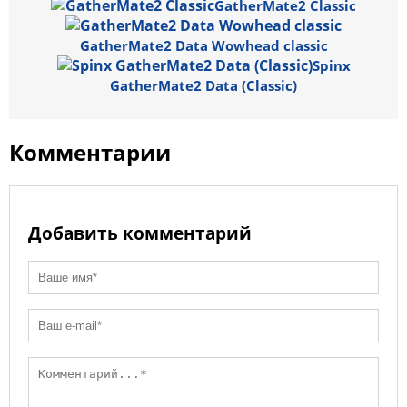
l
R
l
GatherMate2 Classic
n
a
m
o
p
u
k
ss
o
p
GatherMate2 Data Wowhead classic
Spinx
ni
k
GatherMate2 Data (Classic)
ki
Комментарии
Добавить комментарий