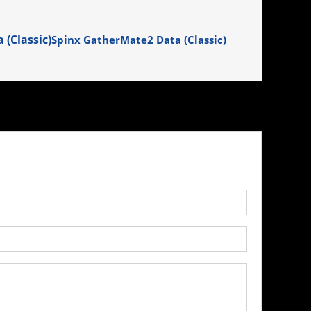
Spinx GatherMate2 Data (Classic)