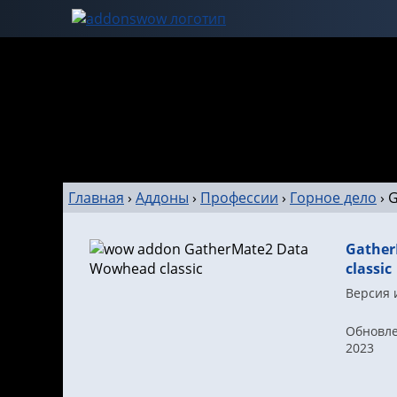
Главная
›
Аддоны
›
Профессии
›
Горное дело
›
G
Gather
classic
Версия и
Обновлен
2023