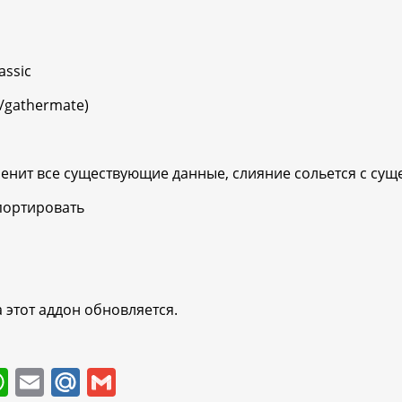
assic
(/gathermate)
менит все существующие данные, слияние сольется с с
мпортировать
 этот аддон обновляется.
W
E
M
G