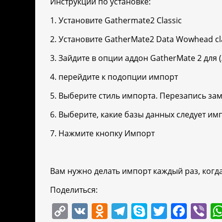
Инструкции по установке:
1. Установите Gathermate2 Classic
2. Установите GatherMate2 Data Wowhead cl
3. Зайдите в опции аддон GatherMate 2 для 
4. перейдите к подопции импорт
5. Выберите стиль импорта. Перезапись за
6. Выберите, какие базы данных следует и
7. Нажмите кнопку Импорт
Вам нужно делать импорт каждый раз, когда
Поделиться:
C
V
O
T
S
T
F
Vi