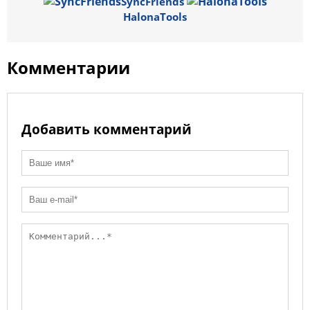
SyncFriends
ni
k
HalonaTools
ki
Комментарии
Добавить комментарий