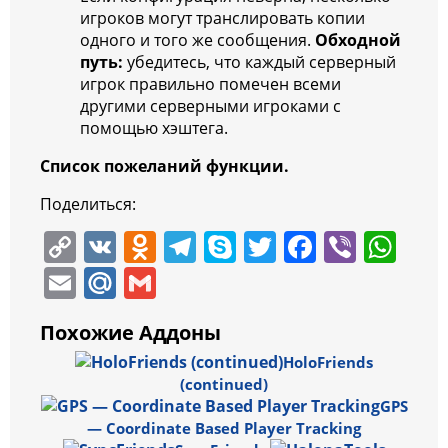
игроков могут транслировать копии
одного и того же сообщения.
Обходной
путь:
убедитесь, что каждый серверный
игрок правильно помечен всеми
другими серверными игроками с
помощью хэштега.
Список пожеланий функции.
Поделиться:
C
V
O
T
S
T
F
Vi
W
o
K
d
el
k
w
a
b
h
E
M
G
p
n
e
y
itt
c
er
at
m
ai
m
Похожие Аддоны
y
o
gr
p
er
e
s
ai
l.
ai
HoloFriends
Li
kl
a
e
b
A
l
R
l
(continued)
n
a
m
o
p
u
GPS
k
ss
o
p
— Coordinate Based Player Tracking