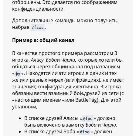
отброшены. Это делается по соображениям
конфиденциальности.
Дополнительные команды можно получить,
набрав
.
/fzxc
Пример а: общий канал
В качестве простого примера рассмотрим 3
игрока,
Алису
,
Боба
и
Чарли
, которые хотели бы
общаться через общий канал под названием
«
«. Находятся ли эти игроки в одних и тех
фу
же или разных мирах (или фракциях), не имеет
значения; конфигурация идентична. 3 игрока
обязаны вести взаимный бой.друзей из сети (с
«настоящим именем» или BattleTag). Для этой
установки,
В
списке друзей Алисы «
» должно
#foo
быть включено в заметку
Боба
и
Чарли
.
В
списке друзей Боба «
» должен
#foo