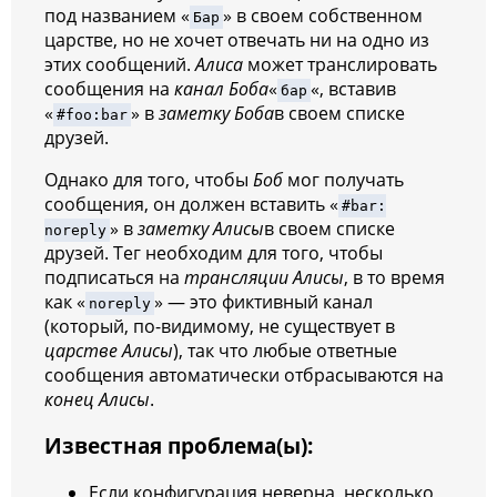
под названием «
» в своем собственном
Бар
царстве, но не хочет отвечать ни на одно из
этих сообщений.
Алиса
может транслировать
сообщения на
канал Боба
«
«, вставив
бар
«
» в
заметку Боба
в своем списке
#foo:bar
друзей.
Однако для того, чтобы
Боб
мог получать
сообщения, он должен вставить «
#bar:
» в
заметку Алисы
в своем списке
noreply
друзей. Тег необходим для того, чтобы
подписаться на
трансляции Алисы
, в то время
как «
» — это фиктивный канал
noreply
(который, по-видимому, не существует в
царстве Алисы
), так что любые ответные
сообщения автоматически отбрасываются на
конец Алисы
.
Известная проблема(ы):
Если конфигурация неверна, несколько