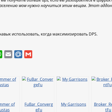
вы получить больше dps, если вы разбираетесь в цифрах?
населению wow нужно научиться этим вещам. Этот аддон
 навык использовать, когда максимизировать DPS.
W
E
M
G
h
m
ai
m
at
ai
l.
ai
s
l
R
l
A
u
p
p
mmer of
FuBar_Converg
My Garrisons
Broker_R
Justas
eFu
tFu