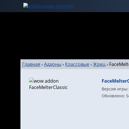
Главная
›
Аддоны
›
Классовые
›
Жрец
›
FaceMelt
FaceMelterC
Версия игры: 
Обновлено: S