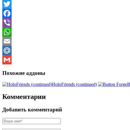
Skype
Twitter
Facebook
Viber
WhatsApp
Email
Mail.Ru
Gmail
Похожие аддоны
HoloFriends (continued)
B
Комментарии
Добавить комментарий