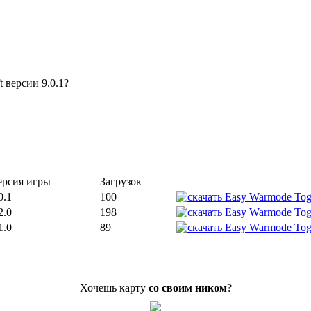
t версии 9.0.1?
ерсия игры
Загрузок
0.1
100
2.0
198
1.0
89
Хочешь карту
со своим ником
?