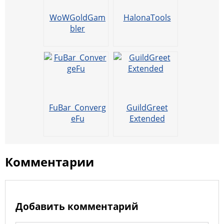
u
WoWGoldGam
HalonaTools
bler
FuBar_Converg
GuildGreet
eFu
Extended
Комментарии
Добавить комментарий