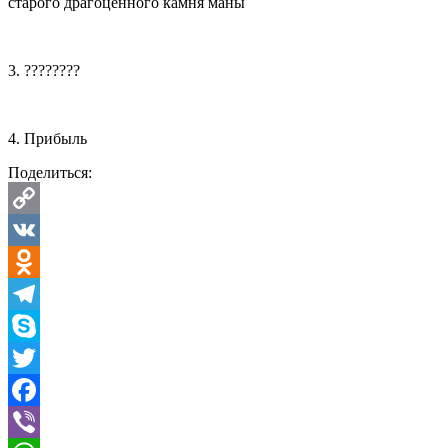
старого драгоценного камня маны
3. ????????
4. Прибыль
Поделиться:
Copy
Link
VK
Odnoklassniki
Telegram
Skype
Twitter
Facebook