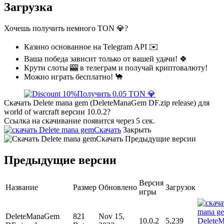
Загрузка
Хочешь получить немного TON 💎?
Казино основанное на Telegram API ✉️
Ваша победа зависит только от вашей удачи! 🍀
Крути слоты 🎰 в телеграм и получай криптовалюту!
Можно играть бесплатно! 🐪
Получить 0.05 TON 💎
Скачать Delete mana gem (DeleteManaGem DF.zip release) для
world of warcraft версии 10.0.2?
Ссылка на скачивание появится через 5 сек.
Скачать
Закрыть
Скачать
Предыдущие версии
Предыдущие версии
Версия
Название
Размер
Обновлено
Загрузок
игры
DeleteManaGem
821
Nov 15,
10.0.2
5,239