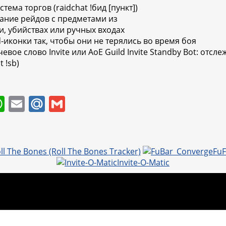
тема торгов (raidchat !бид [пункт])
вание рейдов с предметами из
и, убийствах или ручных входах
d-иконки так, чтобы они не терялись во время боя
евое слово Invite или AoE Guild Invite Standby Bot: отс
 !sb)
W
E
M
G
h
m
ai
m
at
ai
l.
ai
s
l
R
l
ll The Bones (Roll The Bones Tracker)
Invite-O-Matic
A
u
p
p