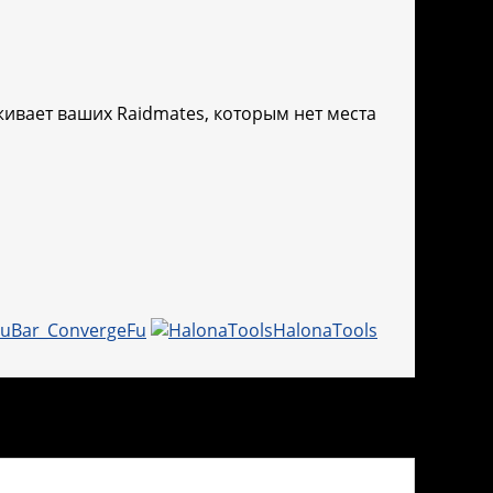
леживает ваших Raidmates, которым нет места
FuBar_ConvergeFu
HalonaTools