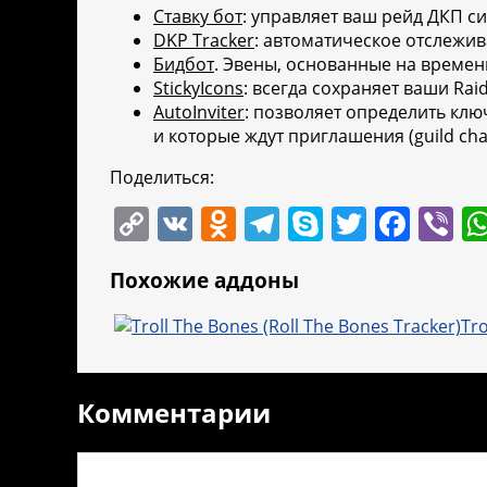
Ставку бот
: управляет ваш рейд ДКП сис
DKP Tracker
: автоматическое отслежи
Бидбот
. Эвены, основанные на времен
StickyIcons
: всегда сохраняет ваши Rai
AutoInviter
: позволяет определить ключ
и которые ждут приглашения (guild chat
Поделиться:
C
V
O
T
S
T
F
Vi
o
K
d
el
k
w
a
b
Похожие аддоны
p
n
e
y
itt
c
er
y
o
gr
p
er
e
Tro
Li
kl
a
e
b
n
a
m
o
Комментарии
k
ss
o
ni
k