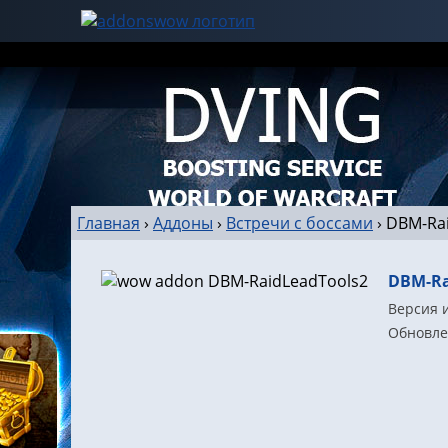
Главная
›
Аддоны
›
Встречи с боссами
›
DBM-Ra
DBM-Ra
Версия и
Обновлен