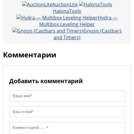
Li
kl
a
e
b
A
l
R
l
AuctionLite
n
a
m
o
p
HalonaTools
u
Hydra —
k
ss
o
p
Multibox Leveling Helper
ni
k
Gnosis (Castbars
and Timers)
ki
Комментарии
Добавить комментарий