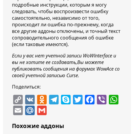
подробные инструкции, которым я могу
следовать, чтобы воспроизвести ошибку
самостоятельно, независимо от того,
происходит ли ошибка по-прежнему, когда
все другие аддоны отключены, и точный текст
сопроводительного сообщения об ошибке
(если таковые имеются).
Если у вас нет учетной записи WoWInterface и
вы не хотите ее создавать,Вы можете
публиковать сообщения на форумах WowAce со
своей учетной записью Curse.
Поделиться:
C
V
O
T
S
T
F
Vi
W
o
K
d
el
k
w
a
b
h
E
M
G
p
n
e
y
itt
c
er
at
m
ai
m
y
o
gr
p
er
e
s
Похожие аддоны
ai
l.
ai