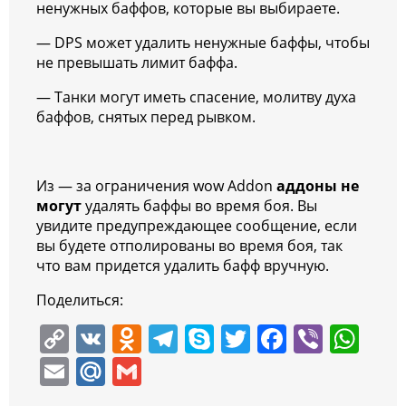
ненужных баффов, которые вы выбираете.
— DPS может удалить ненужные баффы, чтобы
не превышать лимит баффа.
— Танки могут иметь спасение, молитву духа
баффов, снятых перед рывком.
Из — за ограничения wow Addon
аддоны не
могут
удалять баффы во время боя. Вы
увидите предупреждающее сообщение, если
вы будете отполированы во время боя, так
что вам придется удалить бафф вручную.
Поделиться:
C
V
O
T
S
T
F
Vi
W
o
K
d
el
k
w
a
b
h
E
M
G
p
n
e
y
itt
c
er
at
m
ai
m