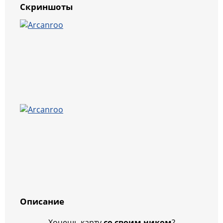
Скриншоты
Описание
Хочешь карту
со своим ником
?