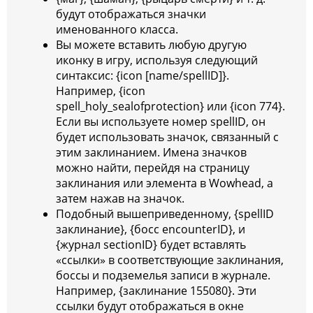
будут отображаться значки
именованного класса.
Вы можете вставить любую другую
иконку в игру, используя следующий
синтаксис: {icon [name/spellID]}.
Например, {icon
spell_holy_sealofprotection} или {icon 774}.
Если вы используете номер spellID, он
будет использовать значок, связанный с
этим заклинанием. Имена значков
можно найти, перейдя на страницу
заклинания или элемента в Wowhead, а
затем нажав на значок.
Подобный вышеприведенному, {spellID
заклинание}, {босс encounterID}, и
{журнал sectionID} будет вставлять
«ссылки» в соответствующие заклинания,
боссы и подземелья записи в журнале.
Например, {заклинание 155080}. Эти
ссылки будут отображаться в окне