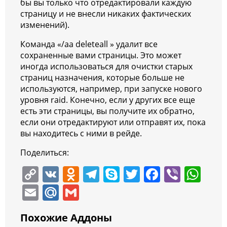
бы вы только что отредактировали каждую
страницу и не внесли никаких фактических
изменений).
Команда «/aa deleteall » удалит все
сохраненные вами страницы. Это может
иногда использоваться для очистки старых
страниц назначения, которые больше не
используются, например, при запуске нового
уровня raid. Конечно, если у других все еще
есть эти страницы, вы получите их обратно,
если они отредактируют или отправят их, пока
вы находитесь с ними в рейде.
Поделиться:
C
V
O
T
S
T
F
Vi
W
o
K
d
el
k
w
a
b
h
E
M
G
p
n
e
y
itt
c
er
at
m
ai
m
Похожие Аддоны
y
o
gr
p
er
e
s
ai
l.
ai