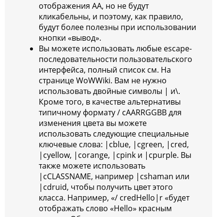
отображения AA, но не будут
кликабельны, и поэтому, как правило,
будут более полезны при использовании
кнопки «вывод».
Вы можете использовать любые escape-
последовательности пользовательского
интерфейса, полный список см. На
странице WoWWiki. Вам не нужно
использовать двойные символы | и\.
Кроме того, в качестве альтернативы
типичному формату / cAARRGGBB для
изменения цвета вы можете
использовать следующие специальные
ключевые слова: |cblue, |cgreen, |cred,
|cyellow, |corange, |cpink и |cpurple. Вы
также можете использовать
|cCLASSNAME, например |cshaman или
|cdruid, чтобы получить цвет этого
класса. Например, «/ credHello|r «будет
отображать слово «Hello» красным