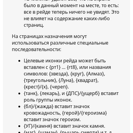
было в данный момент на месте, то есть:
все в рейде теперь ничего не увидят. Это
не влияет на содержание каких-либо
страниц.
На страницах назначения могут
использоваться различные специальные
последовательности:
Целевые иконки рейда может быть
вставлен с {рт1} … {rt8}, или названия
символов: {звезда}, {круг}, {Алмаз},
{треугольник}, {Луна}, {квадрат},
{крест}/{x}, {череп}.
{танк}, {лекарь}, и {ДПС}/{ущерб} вставит
роль группы иконок.
{бл}/{жажда} вставит значок
кровожадность, {герой}/{героизма}
вставит значок героизм.
{УГ}/{камня} вставит значок камня.
{маг}, {шаман}, {рыцарь смерти} и т. д.