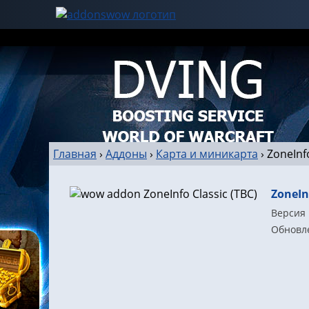
Главная
›
Аддоны
›
Карта и миникарта
›
ZoneInfo
ZoneIn
Версия 
Обновле