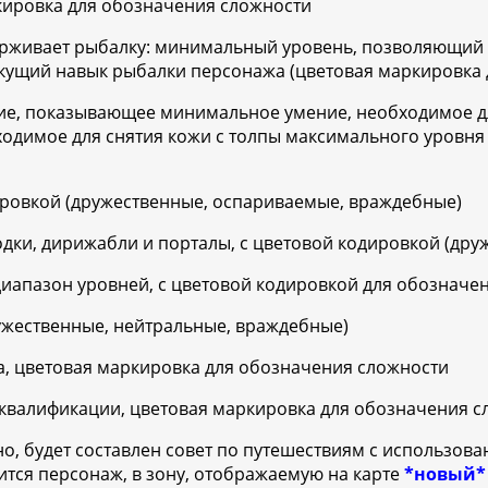
ркировка для обозначения сложности
ерживает рыбалку: минимальный уровень, позволяющий
екущий навык рыбалки персонажа (цветовая маркировка 
ие, показывающее минимальное умение, необходимое д
одимое для снятия кожи с толпы максимального уровня
ировкой (дружественные, оспариваемые, враждебные)
 лодки, дирижабли и порталы, с цветовой кодировкой (др
диапазон уровней, с цветовой кодировкой для обозначе
ужественные, нейтральные, враждебные)
а, цветовая маркировка для обозначения сложности
 квалификации, цветовая маркировка для обозначения с
но, будет составлен совет по путешествиям с использо
ится персонаж, в зону, отображаемую на карте
*новый*