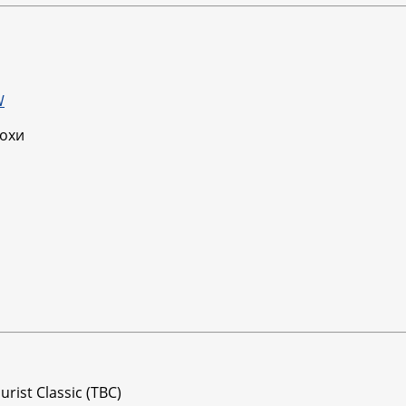
W
похи
rist Classic (TBC)