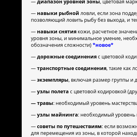
—
диапазон уровней зоны
, цветовая ма
—
навыки рыбной
ловли, если зона подд
позволяющий ловить рыбу без выхода, и т
—
навыки снятия
кожи, расчетное значен
уровня зоны, и минимальное умение, необх
обозначения сложности)
*новое*
—
дорожные соединения
с цветовой код
—
транспортные соединения
, такие как
—
экземпляры
, включая размер группы и 
—
узлы
полета
с цветовой кодировкой (др
— травы
: необходимый уровень мастерств
—
узлы майнинга
: необходимый уровень
—
советы по путешествиям
: если возмож
для перемещения из зоны, в которой наход