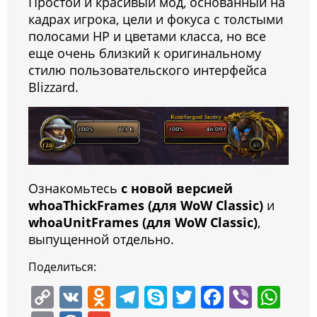
Простой и красивый мод, основанный на
кадрах игрока, цели и фокуса с толстыми
полосами HP и цветами класса, но все
еще очень близкий к оригинальному
стилю пользовательского интерфейса
Blizzard.
Ознакомьтесь
с новой версией
whoaThickFrames (для WoW Classic)
и
whoaUnitFrames (для WoW Classic)
,
выпущенной отдельно.
Поделиться:
C
V
O
T
S
T
F
Vi
W