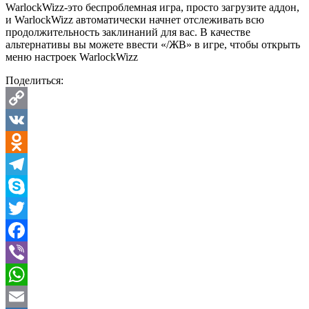
WarlockWizz-это беспроблемная игра, просто загрузите аддон,
и WarlockWizz автоматически начнет отслеживать всю
продолжительность заклинаний для вас. В качестве
альтернативы вы можете ввести «/ЖВ» в игре, чтобы открыть
меню настроек WarlockWizz
Поделиться:
Copy
Link
VK
Odnoklassniki
Telegram
Skype
Twitter
Facebook
Viber
WhatsApp