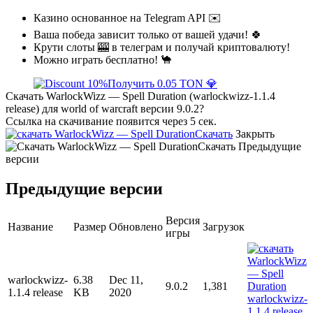
Казино основанное на Telegram API ✉️
Ваша победа зависит только от вашей удачи! 🍀
Крути слоты 🎰 в телеграм и получай криптовалюту!
Можно играть бесплатно! 🐪
Получить 0.05 TON 💎
Скачать WarlockWizz — Spell Duration (warlockwizz-1.1.4
release) для world of warcraft версии 9.0.2?
Ссылка на скачивание появится через 5 сек.
Скачать
Закрыть
Скачать
Предыдущие
версии
Предыдущие версии
Версия
Название
Размер
Обновлено
Загрузок
игры
warlockwizz-
6.38
Dec 11,
9.0.2
1,381
1.1.4 release
KB
2020