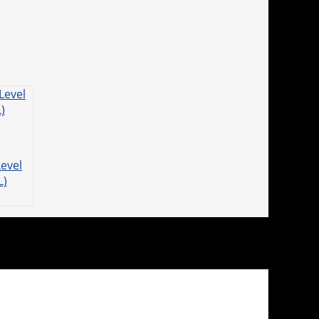
Level
L)