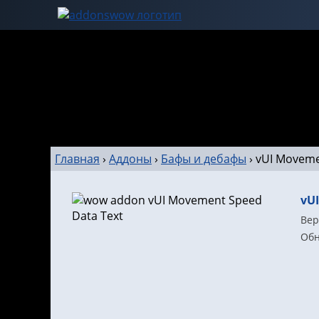
Главная
›
Аддоны
›
Бафы и дебафы
›
vUI Moveme
vU
Вер
Обн