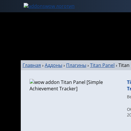
Главная
›
Аддоны
›
Плагины
›
Titan Panel
›
Titan
T
T
Ве
О
2