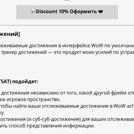
Оформить ❤️
ижений]
 отслеживаемые достижения в интерфейсе WoW по умолча
рекер достижений — это продукт моих усилий по устра
(TSAT) подойдет:
остижения независимо от того, какой другой фрейм откр
ое игровое пространство.
чтобы найти ваши отслеживаемые достижения в WoW ach
у.
остижения (и суб-суб-достижения) для ваших отслежив
оить способ представления информации.