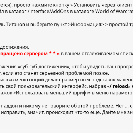
тся), просто нажмите кнопку » Установить через клиент 
 в каталог /Interface/AddOns в каталоге World of Warcraf
ь Титанов и выберите пункт >Информация> > простой т
 достижения.
звращено сервером * * «
в вашем отслеживаемом списке
жения «суб-суб-достижений», чтобы увидеть ваш прогре
, если это станет серьезной проблемой позже.
ифт»в меню опций делает размер всех подсказок мален
ь свой пользовательский интерфейс, набрав «
/ reload
» 
флажок «Использовать меньший шрифт» в меню параметро
тот аддон и никому не говорите об этой проблеме. Нет … 
справить, значит, происходит что-то еще. Дайте мне зн