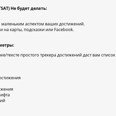
(TSAT) Не будет делать:
 маленьким аспектом ваших достижений.
 на карты, подсказки или Facebook.
метры:
е/тексте простого трекера достижений даст вам список
остижения
ижения
рифта
ний