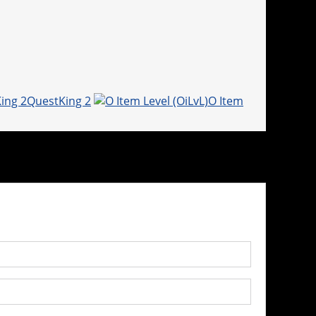
QuestKing 2
O Item