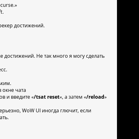
curse.»
t.
рекер достижений.
 достижений. Не так много я могу сделать
сс.
ьким.
в окне чата
в и введите «
/tsat reset
«, а затем «
/reload
»
серьезно, WoW UI иногда глючит, если
ать.