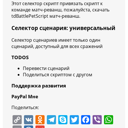
Этот селектор скрипт привязать скрипт к
команде матч-реванш, пожалуйста, скачать
tdBattlePetScript матч-реванш.
Селектор сценария: универсальный
Селектор сценариев имеет только один
сценарий, доступный для всех сражений
TODOS
Перевести сценарий
Поделиться скриптом с другом
Поддержка развития
PayPal Мне
Поделиться:
C
V
O
T
S
T
F
Vi
W