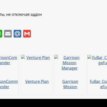
ты, не отключая аддон
W
E
M
G
h
m
ai
m
at
ai
l.
ai
s
l
R
l
A
u
p
p
isonComm
Venture Plan
Garrison
FuBar_Co
ander
Mission
eFu
Manager