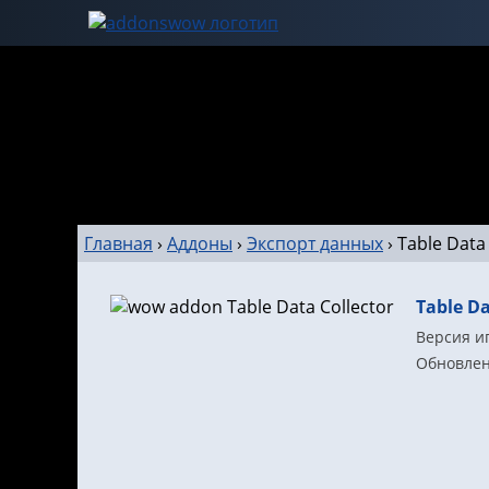
Главная
›
Аддоны
›
Экспорт данных
›
Table Data
Table Da
Версия иг
Обновлено