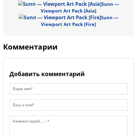
k
ss
o
p
Sunn —
Viewport Art Pack [Asia]
ni
k
Sunn —
ki
Viewport Art Pack [Fire]
Комментарии
Добавить комментарий