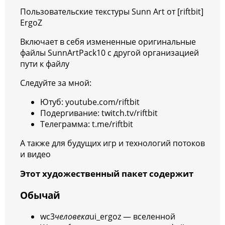
Пользовательские текстуры Sunn Art от [riftbit]
ErgoZ
Включает в себя измененные оригинальные
файлы SunnArtPack10 с другой организацией
пути к файлу
Следуйте за мной:
Ютуб: youtube.com/riftbit
Подергивание: twitch.tv/riftbit
Телеграмма: t.me/riftbit
А также для будущих игр и технологий потоков
и видео
Этот художественный пакет содержит
Обычай
wc3
человека
ui_ergoz — вселенной