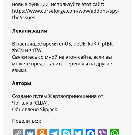
новые функции, используйте этот сайт:
https://www.curseforge.com/wow/addons/spy-
tbc/issues
Локализации
В настоящее время enUS, deDE, koKR, ptBR,
zhCN и zhTW.
Свяжитесь со мной на этом сайте, если вы
можете предоставить переводы на другие
языки.
Авторы
Создано путем Жертвоприношения от
Чо’галла (США).
Обновлено Slipjack.
Поделиться:
C
V
O
T
S
T
F
Vi
W