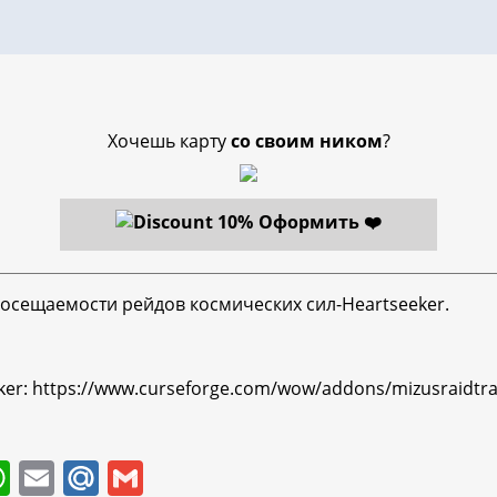
Хочешь карту
со своим ником
?
Оформить ❤️
осещаемости рейдов космических сил-Heartseeker.
ker: https://www.curseforge.com/wow/addons/mizusraidtra
W
E
M
G