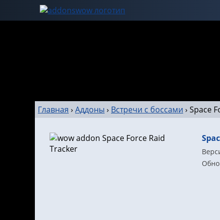
Главная
›
Аддоны
›
Встречи с боссами
›
Space F
Spac
Верси
Обнов