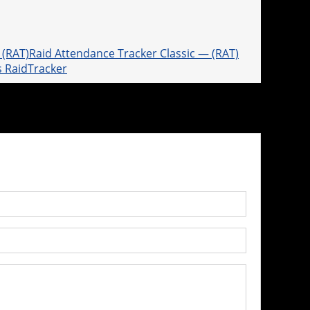
Raid Attendance Tracker Classic — (RAT)
s RaidTracker