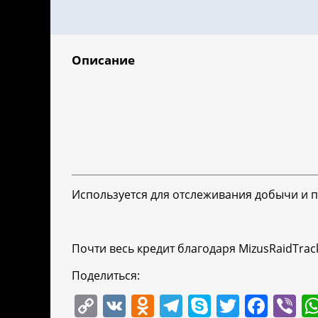
Описание
Используется для отслеживания добычи и п
Почти весь кредит благодаря MizusRaidTrac
Поделиться:
C
V
O
T
S
T
F
Vi