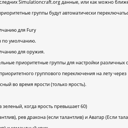
едних Simulationcraft.org данные, или как можно ближе
иоритетные группы будут автоматически переключаться
лчанию для Fury
ы по умолчанию.
олчанию для оружия.
ельные приоритетные группы для настройки различных с
 приоритетного группового переключения на лету через
ный во время ярости (только ярость).
а зеленый, когда ярость превышает 60)
лантлив), рев дракона (если талантлив) и Аватар (Если та