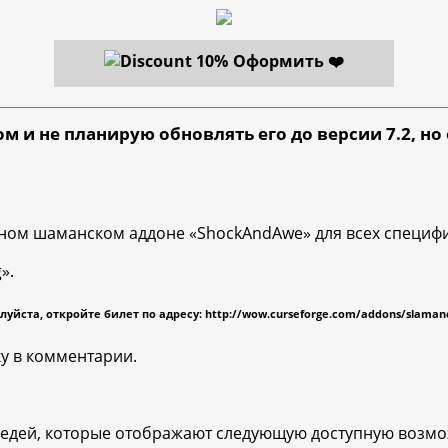
Оформить ❤️
 и не планирую обновлять его до версии 7.2, но е
ном шаманском аддоне «ShockAndAwe» для всех специф
».
луйста, откройте билет
по адресу: http://wow.curseforge.com/addons/slaman
ку в комментарии.
едей, которые отображают следующую доступную возмож