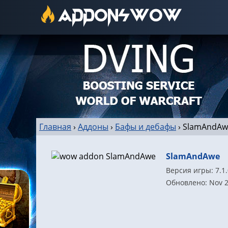
Главная
›
Аддоны
›
Бафы и дебафы
›
SlamAndAw
SlamAndAwe
Версия игры: 7.1.
Обновлено: Nov 2