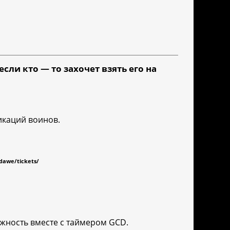
сли кто — то захочет взять его на
икаций воинов.
dawe/tickets/
ность вместе с таймером GCD.