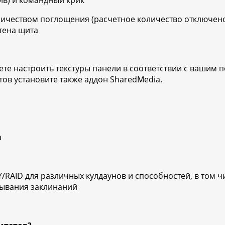
ив) и командный крик
личеством поглощения (расчетное количество отключено
тена щита
ете настроить текстуры панели в соответствии с вашим 
ов установите также аддон SharedMedia.
а
RAID для различных кулдаунов и способностей, в том чи
рывания заклинаний