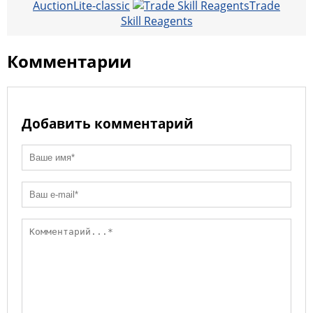
AuctionLite-classic
Trade
p
R
l
Skill Reagents
u
Комментарии
Добавить комментарий