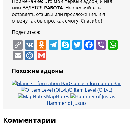
Примечание
:
Это мой первый аддон, и над
ним ВЕДЕТСЯ
РАБОТА
. Не стесняйтесь
оставлять отзывы или предложения, и я
отвечу так быстро, как смогу. Спасибо!
Поделиться:
C
V
O
T
S
T
F
Vi
W
o
K
d
el
k
w
a
b
h
E
M
G
p
n
e
y
itt
c
er
at
m
ai
m
y
o
gr
p
er
e
s
Похожие аддоны
ai
l.
ai
Li
kl
a
e
b
A
l
R
l
Glance Information Bar
n
a
m
o
p
O Item Level (OiLvL)
u
MapNotes
k
ss
o
p
Hammer of Justas
ni
k
ki
Комментарии