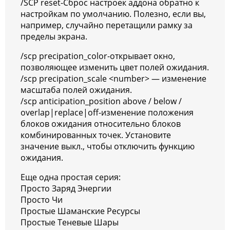
/SCP reset-Сброс настроек аддона обратно к
настройкам по умолчанию. Полезно, если вы,
например, случайно перетащили рамку за
пределы экрана.
/scp precipation_color-открывает окно,
позволяющее изменить цвет полей ожидания.
/scp precipation_scale <number> — изменение
масштаба полей ожидания.
/scp anticipation_position above / below /
overlap|replace|off-изменение положения
блоков ожидания относительно блоков
комбинированных точек. Установите
значение выкл., чтобы отключить функцию
ожидания.
Еще одна простая серия:
Просто Заряд Энергии
Просто Чи
Простые Шаманские Ресурсы
Простые Теневые Шары