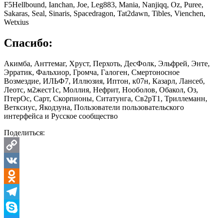
F5Hellbound, Ianchan, Joe, Leg883, Mania, Nanjiqq, Oz, Puree,
Sakaras, Seal, Sinaris, Spacedragon, Tat2dawn, Tibles, Vienchen,
Wetxius
Спасибо:
Акимба, Анттемаг, Хруст, Перхоть, ДесФолк, Эльфрей, Энте,
Эрратик, Фальхиор, Громча, Галоген, Смертоносное
Возмездие, ИЛЬФ7, Иллюзия, Иптон, к07н, Казарл, Лансеб,
Леотс, м2жест1с, Моллия, Нефрит, Нооболов, Обакол, Оз,
ПтерОс, Сарт, Скорпионы, Ситатунга, Св2рТ1, Триллеманн,
Ветксиус, Якодзуна, Пользователи пользовательского
интерфейса и Русское сообщество
Поделиться:
Copy
Link
VK
Odnoklassniki
Telegram