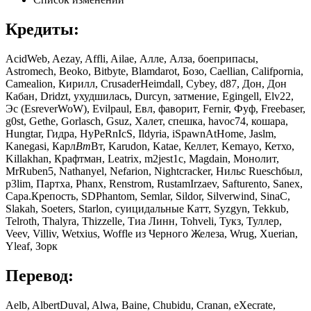
Кредиты:
AcidWeb, Aezay, Affli, Ailae, Алле, Алза, боеприпасы,
Astromech, Beoko, Bitbyte, Blamdarot, Бозо, Caellian, Califpornia,
Camealion, Кирилл, CrusaderHeimdall, Cybey, d87, Дон, Дон
Кабан, Dridzt, ухудшилась, Durcyn, затмение, Egingell, Elv22,
Эс (EsreverWoW), Evilpaul, Евл, фаворит, Fernir, Фуф, Freebaser,
g0st, Gethe, Gorlasch, Gsuz, Халет, спешка, havoc74, кошара,
Hungtar, Гидра, HyPeRnIcS, Ildyria, iSpawnAtHome, Jaslm,
Kanegasi, Карл
Вт
Вт, Karudon, Katae, Келлет, Kemayo, Кетхо,
Killakhan, Крафтман, Leatrix, m2jest1c, Magdain, Монолит,
MrRuben5, Nathanyel, Nefarion, Nightcracker, Нильс Rueschбыл,
p3lim, Партха, Phanx, Renstrom, RustamIrzaev, Safturento, Sanex,
Сара.Крепость, SDPhantom, Semlar, Sildor, Silverwind, SinaC,
Slakah, Soeters, Starlon, суицидальные Катт, Syzgyn, Tekkub,
Telroth, Thalyra, Thizzelle, Тиа Линн, Tohveli, Тукз, Туллер,
Veev, Villiv, Wetxius, Woffle из Черного Железа, Wrug, Xuerian,
Yleaf, Зорк
Перевод:
Aelb, AlbertDuval, Alwa, Baine, Chubidu, Cranan, eXecrate,