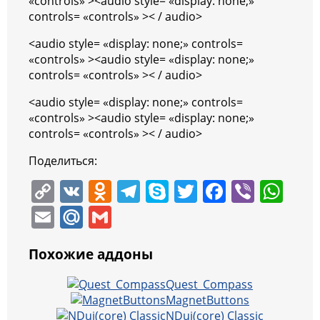
«controls» ><audio style= «display: none;»
controls= «controls» >< / audio>
<audio style= «display: none;» controls=
«controls» ><audio style= «display: none;»
controls= «controls» >< / audio>
<audio style= «display: none;» controls=
«controls» ><audio style= «display: none;»
controls= «controls» >< / audio>
Поделиться:
C
V
O
T
S
T
F
Vi
W
o
K
d
el
k
w
a
b
h
E
M
G
p
n
e
y
itt
c
er
at
m
ai
m
y
o
gr
p
er
e
s
Похожие аддоны
ai
l.
ai
Li
kl
a
e
b
A
l
R
l
Quest_Compass
n
a
m
o
p
MagnetButtons
u
NDui(core) Classic