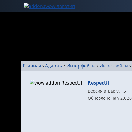
Главная
›
Аддоны
›
Интерфейсы
›
Интерфейсы
›
RespecUI
Версия игры: 9.1.5
Обновлено: Jan 29, 2