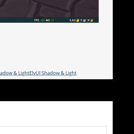
ElvUI Shadow & Light